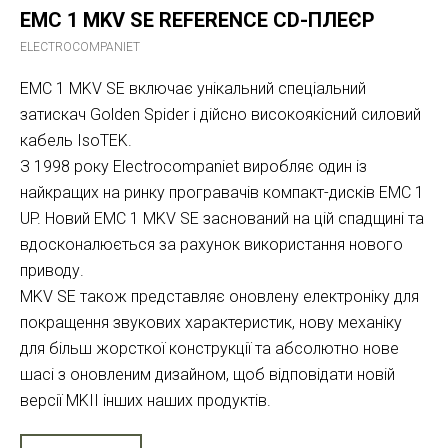
EMC 1 MKV SE REFERENCE CD-ПЛЕЄР
ELECTROCOMPANIET
EMC 1 MKV SE включає унікальний спеціальний
затискач Golden Spider і дійсно високоякісний силовий
кабель IsoTEK.
З 1998 року Electrocompaniet виробляє один із
найкращих на ринку програвачів компакт-дисків EMC 1
UP. Новий EMC 1 MKV SE заснований на цій спадщині та
вдосконалюється за рахунок використання нового
приводу.
MKV SE також представляє оновлену електроніку для
покращення звукових характеристик, нову механіку
для більш жорсткої конструкції та абсолютно нове
шасі з оновленим дизайном, щоб відповідати новій
версії MKII інших наших продуктів.