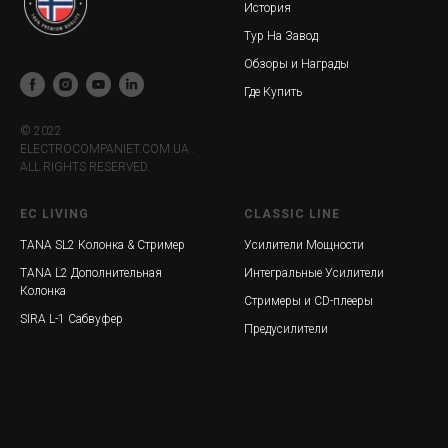
История
Тур На Завод
Обзоры и Награды
Где Купить
© 2022
ELECTROCOMPANIET.COM.UA .
ALL RIGHTS RESERVED.
EC LIVING
CLASSIC LINE
TANA SL2 Колонка & Стример
Усилители Мощности
TANA L2 Дополнительная
Интегральные Усилители
Колонка
Стримеры и CD-плееры
SIRA L-1 Сабвуфер
Предусилители